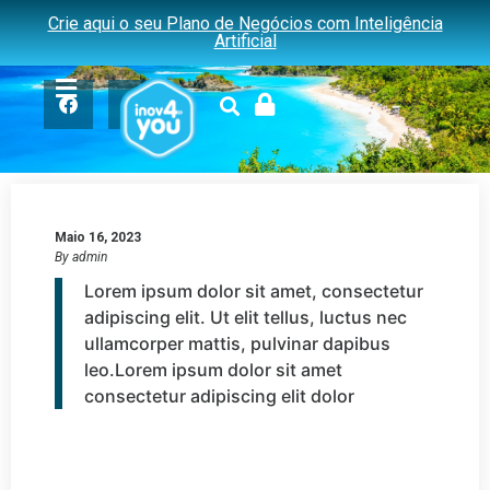
Crie aqui o seu Plano de Negócios com Inteligência
TURISMO Em Números
Artificial
Maio 16, 2023
By
admin
Lorem ipsum dolor sit amet, consectetur
adipiscing elit. Ut elit tellus, luctus nec
ullamcorper mattis, pulvinar dapibus
leo.Lorem ipsum dolor sit amet
consectetur adipiscing elit dolor