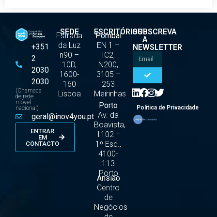
SEDE
ESCRITÓRIOS
SUBSCREVA
Estrada
Pombal
A
da Luz
EN 1 –
+351
NEWSLETTER
n90 –
IC2,
2
10D,
N200,
2030
1600-
3105 –
2030
160
253
(Chamada
Lisboa
Meirinhas
de rede
móvel
Porto
Política de Privacidade
nacional)
Av. da
geral@inov4you.pt
Boavista,
ENTRAR
1102 –
EM
1º Esq.,
CONTACTO
4100-
113
Porto
Ansião
Centro
de
Negócios
de