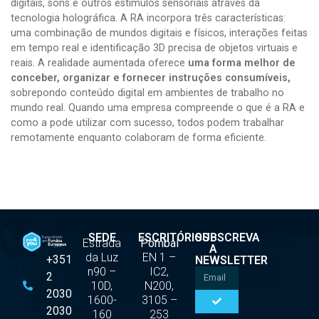
digitais, sons e outros estímulos sensoriais através da
tecnologia holográfica. A RA incorpora três características:
uma combinação de mundos digitais e físicos, interações feitas
em tempo real e identificação 3D precisa de objetos virtuais e
reais. A realidade aumentada oferece
uma forma melhor de
conceber, organizar e fornecer instruções consumíveis,
sobrepondo conteúdo digital em ambientes de trabalho no
mundo real. Quando uma empresa compreende o que é a RA e
como a pode utilizar com sucesso, todos podem trabalhar
remotamente enquanto colaboram de forma eficiente.
SEDE
ESCRITÓRIOS
SUBSCREVA
Estrada
Pombal
A
da Luz
EN 1 –
+351
NEWSLETTER
n90 –
IC2,
2
10D,
N200,
2030
1600-
3105 –
2030
160
253