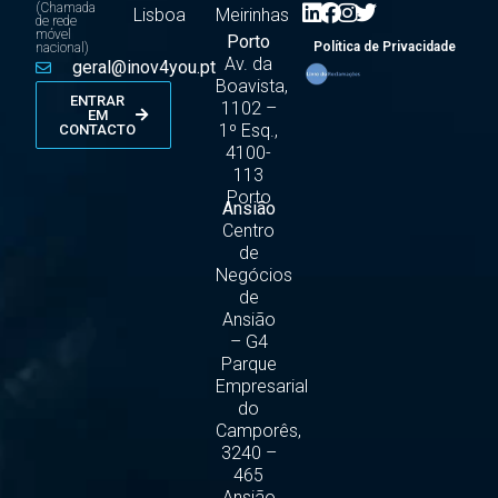
(Chamada
Lisboa
Meirinhas
de rede
móvel
Porto
Política de Privacidade
nacional)
Av. da
geral@inov4you.pt
Boavista,
ENTRAR
1102 –
EM
1º Esq.,
CONTACTO
4100-
113
Porto
Ansião
Centro
de
Negócios
de
Ansião
– G4
Parque
Empresarial
do
Camporês,
3240 –
465
Ansião