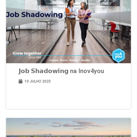
𝗝𝗼𝗯 𝗦𝗵𝗮𝗱𝗼𝘄𝗶𝗻𝗴 na Inov4you
10 JULHO 2025