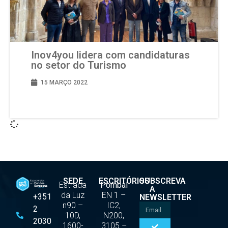
Inov4you lidera com candidaturas
no setor do Turismo
15 MARÇO 2022
SEDE
ESCRITÓRIOS
SUBSCREVA
Estrada
Pombal
A
da Luz
EN 1 –
+351
NEWSLETTER
n90 –
IC2,
2
10D,
N200,
2030
1600-
3105 –