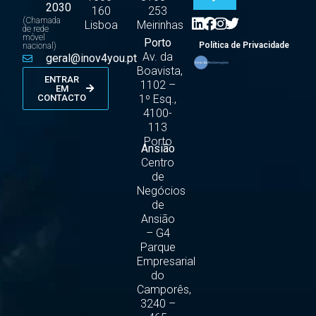
2030
160
253
(Chamada
Lisboa
Meirinhas
de rede
móvel
Porto
Política de Privacidade
nacional)
Av. da
geral@inov4you.pt
Boavista,
ENTRAR
1102 –
EM
1º Esq.,
CONTACTO
4100-
113
Porto
Ansião
Centro
de
Negócios
de
Ansião
– G4
Parque
Empresarial
do
Camporês,
3240 –