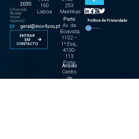
2030
160
253
(Chamada
Lisboa
Meirinhas
de rede
móvel
Porto
Política de Privacidade
nacional)
Av. da
geral@inov4you.pt
Boavista,
ENTRAR
1102 –
EM
1º Esq.,
CONTACTO
4100-
113
Porto
Ansião
Centro
de
Negócios
de
Ansião
– G4
Parque
Empresarial
do
Camporês,
3240 –