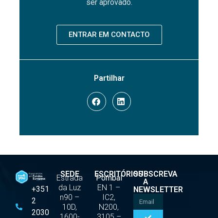
ser aprovado.
ENTRAR EM CONTACTO
Partilhar
SEDE
ESCRITÓRIOS
SUBSCREVA
Estrada
Pombal
A
da Luz
EN 1 –
+351
NEWSLETTER
n90 –
IC2,
2
10D,
N200,
2030
1600-
3105 –