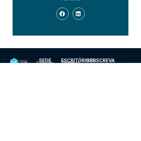
SEDE
ESCRITÓRIOS
SUBSCREVA
Estrada
Pombal
A
da Luz
EN 1 –
+351
NEWSLETTER
n90 –
IC2,
2
10D,
N200,
2030
1600-
3105 –
2030
160
253
(Chamada
Lisboa
Meirinhas
de rede
móvel
Porto
Política de Privacidade
nacional)
Av. da
geral@inov4you.pt
Boavista,
ENTRAR
1102 –
EM
1º Esq.,
CONTACTO
4100-