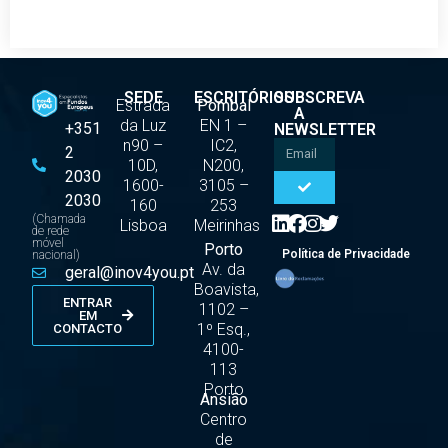
SEDE
ESCRITÓRIOS
SUBSCREVA
Estrada
Pombal
A
da Luz
EN 1 –
+351
NEWSLETTER
n90 –
IC2,
2
10D,
N200,
2030
1600-
3105 –
2030
160
253
(Chamada
Lisboa
Meirinhas
de rede
móvel
Porto
Política de Privacidade
nacional)
Av. da
geral@inov4you.pt
Boavista,
ENTRAR
1102 –
EM
1º Esq.,
CONTACTO
4100-
113
Porto
Ansião
Centro
de