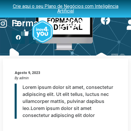
Crie aqui o seu Plano de Negócios com Inteligência
Medida Cheque-
Artificial
Formação + Digital
Agosto 9, 2023
By
admin
Lorem ipsum dolor sit amet, consectetur
adipiscing elit. Ut elit tellus, luctus nec
ullamcorper mattis, pulvinar dapibus
leo.Lorem ipsum dolor sit amet
consectetur adipiscing elit dolor