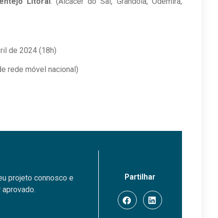
entejo Litoral
. (Alcácer do Sal, Grândola, Odemira,
ril de 2024 (18h)
e rede móvel nacional)
Partilhar
eu projeto connosco e
 aprovado.