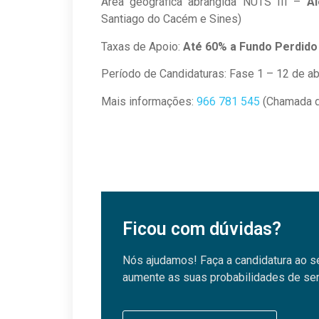
Área geográfica abrangida NUTS III –
Al
Santiago do Cacém e Sines)
Taxas de Apoio:
Até 60% a Fundo Perdido
Período de Candidaturas: Fase 1 – 12 de ab
Mais informações:
966 781 545
(Chamada d
Ficou com dúvidas?
Nós ajudamos! Faça a candidatura ao s
aumente as suas probabilidades de ser