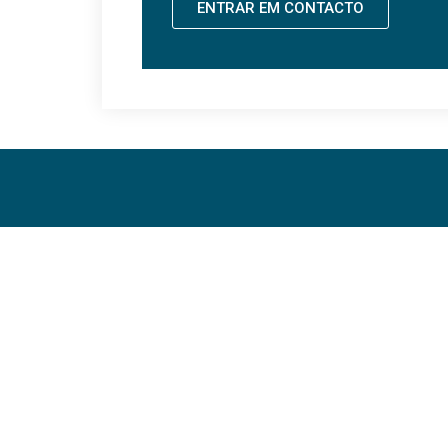
ENTRAR EM CONTACTO
SEDE
Estrada da Luz n9
1600-160 Lisboa
+351 2 2030 2030
(Chamada de rede móvel nacional)
geral@inov4you.pt
ENTRAR EM CONTACTO