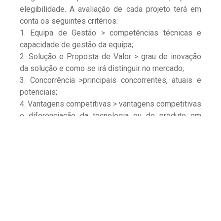
elegibilidade. A avaliação de cada projeto terá em
conta os seguintes critérios:
1. Equipa de Gestão > competências técnicas e
capacidade de gestão da equipa;
2. Solução e Proposta de Valor > grau de inovação
da solução e como se irá distinguir no mercado;
3. Concorrência >principais concorrentes, atuais e
potenciais;
4. Vantagens competitivas > vantagens competitivas
e diferenciação da tecnologia ou do produto em
relação aos já existentes no mercado;
5. Grau de Planeamento do Desenvolvimento do
projeto >plano de desenvolvimento do projeto, com
identificação das principais etapas até ao
cumprimento do objetivo proposto;
6. Mercado alvo e caracterização > dimensão do
mercado atual e potencial, caracterização do
mercado alvo, e posicionamento da empresa na