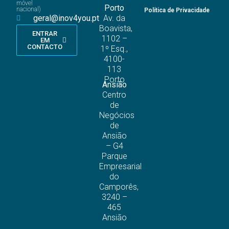
móvel
Porto
nacional)
Política de Privacidade
geral@inov4you.pt
Av. da
Boavista,
ENTRAR
1102 –
EM
CONTACTO
1º Esq.,
4100-
113
Porto
Ansião
Centro
de
Negócios
de
Ansião
– G4
Parque
Empresarial
do
Camporês,
3240 –
465
Ansião