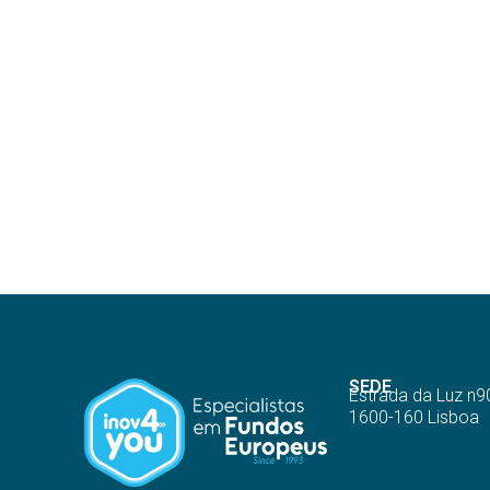
SEDE
Estrada da Luz n9
1600-160 Lisboa