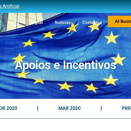
Artificial
AI Busi
Clima
Digital
Notícias
Contactos
Apoios e Incentivos
DR 2020
MAR 2020
PRR