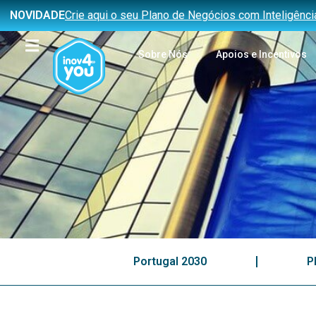
NOVIDADE
Crie aqui o seu Plano de Negócios com Inteligência 
Sobre Nós
Apoios e Incentivos
Portugal 2030
P