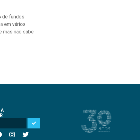
s de fundos
ia em vários
te mas não sabe
 A
R