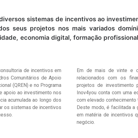
 diversos sistemas de incentivos ao investim
os seus projetos nos mais variados domínio
lidade, economia digital, formação profission
onsultoria de incentivos em
Em de mais de vinte e ci
adros Comunitários de Apoio
relacionados com os fina
cional (QREN) e no Programa
projetos de investimento 
e apoio ao investimento nos
Inov4you conta com uma equ
ncia acumulada ao longo dos
com elevado conhecimento t
ar os sistemas de incentivos
Deste modo, é facilitada a
cesso.
em matéria de incentivos 
negócio.