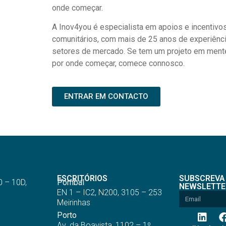
onde começar.
A Inov4you é especialista em apoios e incentivo
comunitários, com mais de 25 anos de experiênc
setores de mercado. Se tem um projeto em men
por onde começar, comece connosco.
ENTRAR EM CONTACTO
ESCRITÓRIOS
SUBSCREVA
0 – 10D,
Pombal
NEWSLETTE
EN 1 – IC2, N200, 3105 – 253
Meirinhas
Porto
Av. da Boavista, 1102 – 1º