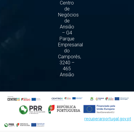
Centro
de
Negócios
de
Ansião
– G4
Parque
Empresarial
do
Camporês,
3240 –
465
Ansião
recuperarportugal.gov.pt