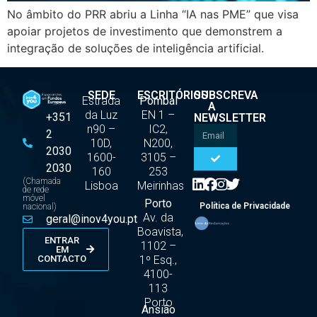
No âmbito do PRR abriu a Linha “IA nas PME” que visa
apoiar projetos de investimento que demonstrem a
integração de soluções de inteligência artificial.
SEDE
ESCRITÓRIOS
SUBSCREVA
Estrada
Pombal
A
da Luz
EN 1 –
+351
NEWSLETTER
n90 –
IC2,
2
10D,
N200,
2030
1600-
3105 –
2030
160
253
(Chamada
Lisboa
Meirinhas
de rede
móvel
Porto
Política de Privacidade
nacional)
Av. da
geral@inov4you.pt
Boavista,
ENTRAR
1102 –
EM
1º Esq.,
CONTACTO
4100-
113
Porto
Ansião