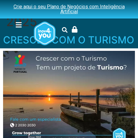
Dia:
17 de Março,
Crie aqui o seu Plano de Negócios com Inteligência
Artificial
2025
CRESCER COM O TURISMO