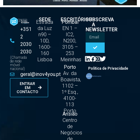
SEDE
ESCRITÓRIOS
SUBSCREVA
Estrada
Pombal
A
da Luz
EN 1 –
+351
NEWSLETTER
n90 –
IC2,
2
10D,
N200,
2030
1600-
3105 –
2030
160
253
(Chamada
Lisboa
Meirinhas
de rede
móvel
Porto
Política de Privacidade
nacional)
Av. da
geral@inov4you.pt
Boavista,
ENTRAR
1102 –
EM
1º Esq.,
CONTACTO
4100-
113
Porto
Ansião
Centro
de
Negócios
de