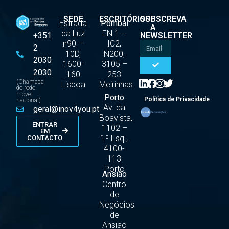
SEDE
ESCRITÓRIOS
SUBSCREVA
Estrada
Pombal
A
da Luz
EN 1 –
+351
NEWSLETTER
n90 –
IC2,
2
10D,
N200,
2030
1600-
3105 –
2030
160
253
(Chamada
Lisboa
Meirinhas
de rede
móvel
Porto
Política de Privacidade
nacional)
Av. da
geral@inov4you.pt
Boavista,
ENTRAR
1102 –
EM
1º Esq.,
CONTACTO
4100-
113
Porto
Ansião
Centro
de
Negócios
de
Ansião